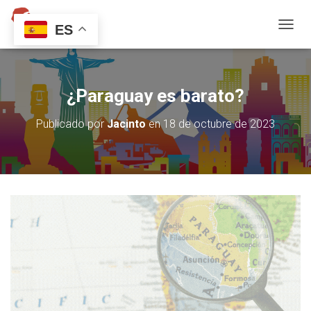
ES
C
A
M
B
I
¿Paraguay es barato?
A
R
Publicado por
Jacinto
en
18 de octubre de 2023
M
O
D
O
D
E
N
A
V
E
G
A
C
I