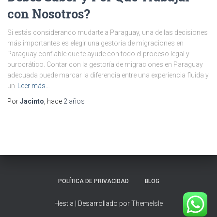
con Nosotros?
Si estás considerando mudarte a Paraguay, una de las decisiones
más importantes es elegir una gestoría de migraciones en
Paraguay confiable que te ayude con todo el proceso legal y
burocrático. Contar con la gestoría de migraciones en Paraguay
adecuada puede marcar la diferencia entre una experiencia fluida y
un
Leer más…
Por
Jacinto
, hace
2 años
POLÍTICA DE PRIVACIDAD
BLOG
Hestia | Desarrollado por
ThemeIsle