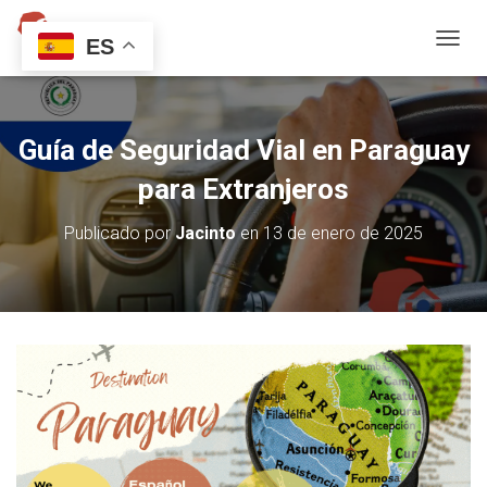
ES
C
A
M
B
I
Guía de Seguridad Vial en Paraguay
A
R
para Extranjeros
M
O
Publicado por
Jacinto
en
13 de enero de 2025
D
O
D
E
N
A
V
E
G
A
C
I