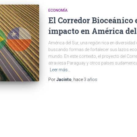
ECONOMÍA
El Corredor Bioceánico
impacto en América del
América del Sur, una región rica en diversidad 
buscando formas de fortalecer sus lazos eco
mundo. En este contexto, el proyecto del Cor
atraviesa Paraguay y otros países sudameric
Leer más…
Por
Jacinto
, hace
3 años